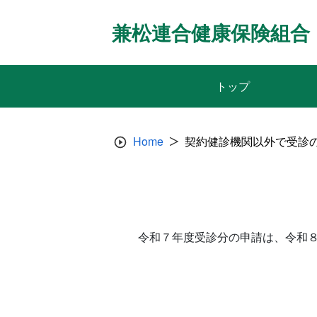
Skip
to
兼松連合健康保険組合
content
トップ
Home
契約健診機関以外で受診
令和７年度受診分の