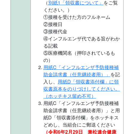
（
別紙1「領収書について」
をご覧
ください。）
①接種を受けた方のフルネーム
②接種日
③接種代金
④インフルエンザ代である旨がわか
る記載
⑤医療機関名（押印されているも
の）
用紙C「インフルエンザ予防接種補
助金請求書（任意継続者用）」
を記
入し、
用紙D「領収書添付欄」に領
収書原本をのりづけしてください。
（ホッチキス留め不可）
用紙C「インフルエンザ予防接種補
助金請求書（任意継続者用）」と用
紙D「領収書添付欄」をホッチキス
どめし、当組合にご郵送ください
（令和6年2月29日 兼松連合健康