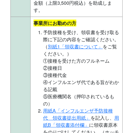
金額（上限3,500円税込）を助成しま
す。
事業所にお勤めの方
予防接種を受け、領収書を受け取る
際に下記の内容をご確認ください。
（
別紙1「領収書について」
をご覧
ください。）
①接種を受けた方のフルネーム
②接種日
③接種代金
④インフルエンザ代である旨がわか
る記載
⑤医療機関名（押印されているも
の）
用紙A「インフルエンザ予防接種
代 領収書提出用紙」
を記入し、
用
紙B「領収書添付欄」
に領収書原本
をのりづけしてください。（ホッチ