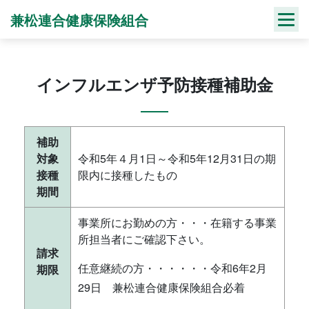
Skip
兼松連合健康保険組合
to
content
インフルエンザ予防接種補助金
補助
対象
令和5年４月1日～令和5年12月31日の期
接種
限内に接種したもの
期間
事業所にお勤めの方・・・在籍する事業
所担当者にご確認下さい。
請求
任意継続の方・・・・・・令和6年2月
期限
29日 兼松連合健康保険組合必着