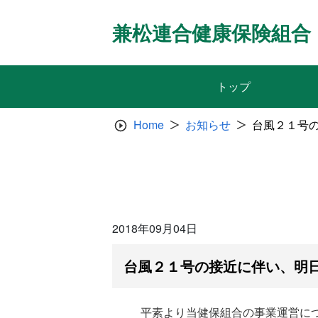
Skip
to
兼松連合健康保険組合
content
トップ
Home
お知らせ
台風２１号
2018年09月04日
台風２１号の接近に伴い、明
平素より当健保組合の事業運営に