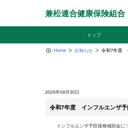
Skip
to
兼松連合健康保険組合
content
トップ
Home
お知らせ
令和7年度
2025年09月30日
令和7年度 インフルエンザ予
インフルエンザ予防接種補助金に