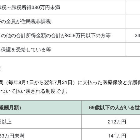
課税～課税所得380万円未満
帯の全員が住民税非課税
の他の合計所得金額の合計が80.9万円以下の方等
2
活保護を受給している等
度
年間（毎年8月1日から翌年7月31日）に支払った医療保険と介
について払い戻される制度です。
報酬月額）
69歳以下の人がいる
円以上
212万円
83万円未満
141万円