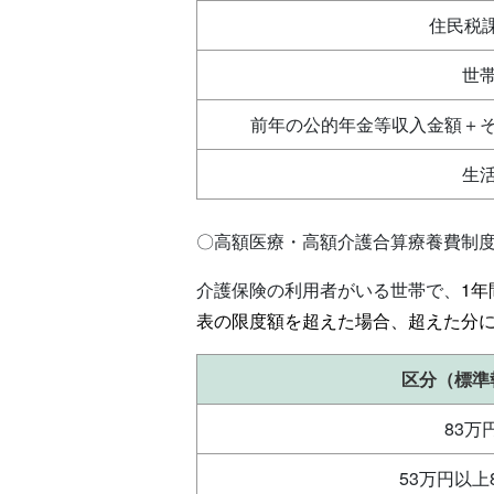
住民税
世
前年の公的年金等収入金額＋そ
生
〇高額医療・高額介護合算療養費制
介護保険の利用者がいる世帯で、
1
表の限度額を超えた場合、超えた分
区分（標準
83万
53万円以上